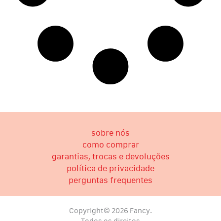
sobre nós
como comprar
garantias, trocas e devoluções
política de privacidade
perguntas frequentes
Copyright© 2026 Fancy.