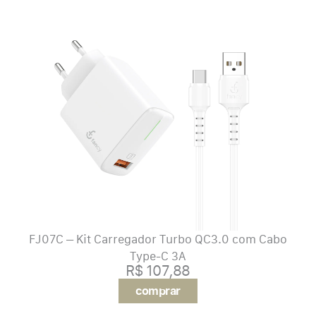
FJ07C – Kit Carregador Turbo QC3.0 com Cabo
Type-C 3A
R$
107,88
comprar