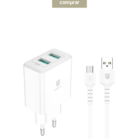
comprar