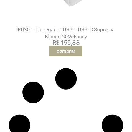
PD30 – Carregador USB + USB-C Suprema
Bianco 30W Fancy
R$
155,88
comprar