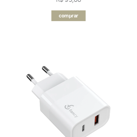
comprar